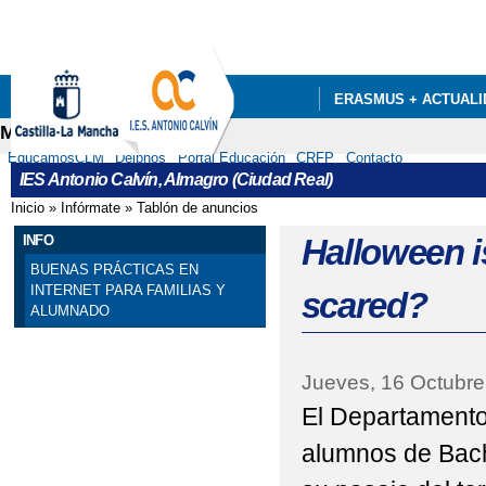
Pa
co
pri
ERASMUS + ACTUALI
Menú secundario
DEPARTAMENTOS
EducamosCLM
Delphos
Portal Educación
CRFP
Contacto
IES Antonio Calvín, Almagro (Ciudad Real)
Inicio
»
Infórmate
»
Tablón de anuncios
Se encuentra usted aquí
INFO
Halloween i
BUENAS PRÁCTICAS EN
INTERNET PARA FAMILIAS Y
scared?
ALUMNADO
Jueves, 16 Octubre
El Departamento 
alumnos de Bach