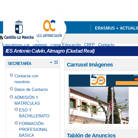
Pa
co
pri
ERASMUS + ACTUALI
Menú secundario
DEPARTAMENTOS
EducamosCLM
Delphos
Portal Educación
CRFP
Contacto
IES Antonio Calvín, Almagro (Ciudad Real)
SECRETARÍA
Carrusel Imágenes
Contacta con
nosotros
Datos de Contacto
ADMISIÓN Y
MATRÍCULAS
ESO Y
BACHILLERATO
FORMACIÓN
PROFESIONAL
Tablón de Anuncios
BÁSICA