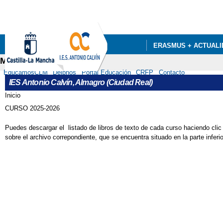
Pa
co
pri
ERASMUS + ACTUALI
Menú secundario
DEPARTAMENTOS
EducamosCLM
Delphos
Portal Educación
CRFP
Contacto
IES Antonio Calvín, Almagro (Ciudad Real)
Inicio
Se encuentra usted aquí
CURSO 2025-2026
Puedes descargar el listado de libros de texto de cada curso haciendo clic
sobre el archivo correpondiente, que se encuentra situado en la parte inferio