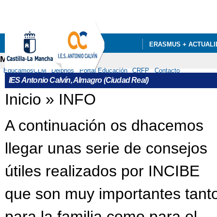
Pa
co
pri
ERASMUS + ACTUALI
Menú secundario
DEPARTAMENTOS
EducamosCLM
Delphos
Portal Educación
CRFP
Contacto
IES Antonio Calvín, Almagro (Ciudad Real)
Se encuentra usted aquí
Inicio
»
INFO
A continuación os dhacemos
llegar unas serie de consejos
útiles realizados por INCIBE
que son muy importantes tant
para la familia como para el