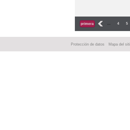
Páginas
‹
…
4
5
primera
Protección de datos
Mapa del sit