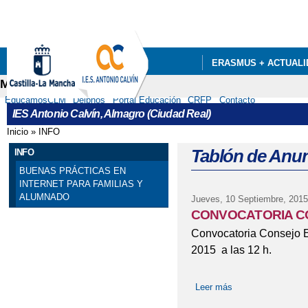
Pa
co
pri
ERASMUS + ACTUALI
Menú secundario
DEPARTAMENTOS
EducamosCLM
Delphos
Portal Educación
CRFP
Contacto
IES Antonio Calvín, Almagro (Ciudad Real)
Inicio
»
INFO
Se encuentra usted aquí
Tablón de Anu
INFO
BUENAS PRÁCTICAS EN
INTERNET PARA FAMILIAS Y
ALUMNADO
Jueves, 10 Septiembre, 2015
CONVOCATORIA C
Convocatoria Consejo E
2015 a las 12 h.
Leer más
sobre CONVOCA