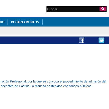
Search this site
Formulario de
búsqueda
RIO
DEPARTAMENTOS
mación Profesional, por la que se convoca el procedimiento de admisión del
s docentes de Castilla-La Mancha sostenidos con fondos públicos.