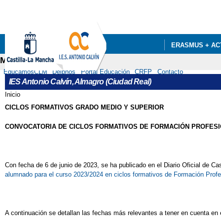
ERASMUS + AC
Menú secundario
EducamosCLM
Delphos
Portal Educación
CRFP
Contacto
IES Antonio Calvín, Almagro (Ciudad Real)
Inicio
Se encuentra usted aquí
CICLOS FORMATIVOS GRADO MEDIO Y SUPERIOR
CONVOCATORIA DE CICLOS FORMATIVOS DE FORMACIÓN PROFESIO
Con fecha de 6 de junio de 2023, se ha publicado en el Diario Oficial de Ca
alumnado para el curso 2023/2024 en ciclos formativos de Formación Profes
A continuación se detallan las fechas más relevantes a tener en cuenta en 