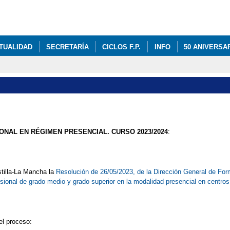
Pasar al
contenido
principal
TUALIDAD
SECRETARÍA
CICLOS F.P.
INFO
50 ANIVERSA
NAL EN RÉGIMEN PRESENCIAL. CURSO 2023/2024
:
stilla-La Mancha la
Resolución de 26/05/2023, de la Dirección General de For
ional de grado medio y grado superior en la modalidad presencial en centro
el proceso: