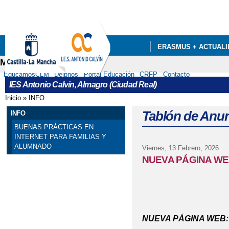
Pa
co
pri
ERASMUS + ACTUALI
Menú secundario
DEPARTAMENTOS
EducamosCLM
Delphos
Portal Educación
CRFP
Contacto
IES Antonio Calvín, Almagro (Ciudad Real)
Inicio
»
INFO
Se encuentra usted aquí
Tablón de Anu
INFO
BUENAS PRÁCTICAS EN
INTERNET PARA FAMILIAS Y
ALUMNADO
Viernes, 13 Febrero, 2026
NUEVA PÁGINA W
NUEVA PÁGINA WEB