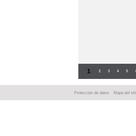
Páginas
1
2
3
4
5
Protección de datos
Mapa del sit