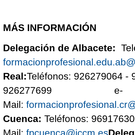
MÁS INFORMACIÓN
Delegación de Albacete:
Te
formacionprofesional.edu.ab
Real:
Teléfonos: 926279064 -
926277699 e-
Mail:
formacionprofesional.cr
Cuenca:
Teléfonos: 96917630
Mail:
fpcuenca@jccm.es
Deleg