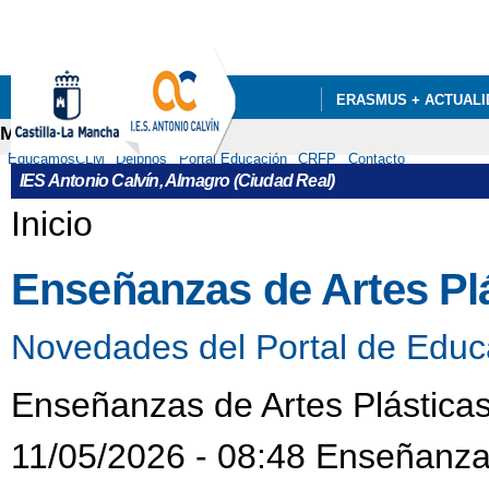
Pa
co
pri
ERASMUS + ACTUALI
Menú secundario
DEPARTAMENTOS
EducamosCLM
Delphos
Portal Educación
CRFP
Contacto
IES Antonio Calvín, Almagro (Ciudad Real)
Se encuentra usted aquí
Inicio
Enseñanzas de Artes Pl
Novedades del Portal de Educ
Enseñanzas de Artes Plásticas
11/05/2026 - 08:48 Enseñanzas