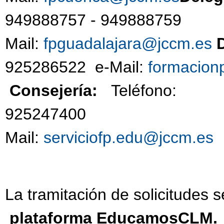
949888757 - 94988
Mail:
fpguadalajara@jccm.es
925286522 e-Mail:
formacion
Consejería:
Teléfono:
92524740
Mail:
serviciofp.edu@jccm.es
La tramitación de solicitudes s
plataforma EducamosCLM.