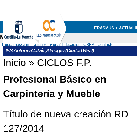
Pa
co
pri
ERASMUS + ACTUALI
Menú secundario
DEPARTAMENTOS
EducamosCLM
Delphos
Portal Educación
CRFP
Contacto
IES Antonio Calvín, Almagro (Ciudad Real)
Se encuentra usted aquí
Inicio
»
CICLOS F.P.
Profesional Básico en
Carpintería y Mueble
Título de nueva creación RD
127/2014