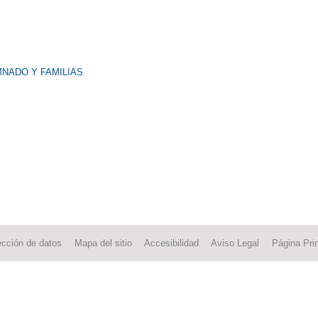
NADO Y FAMILIAS
ección de datos
Mapa del sitio
Accesibilidad
Aviso Legal
Página Prin