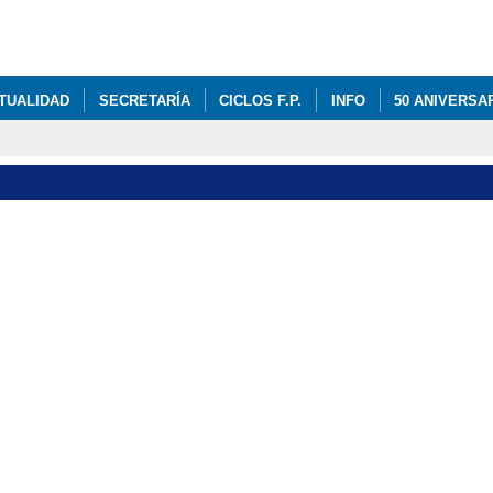
Pasar al
contenido
principal
TUALIDAD
SECRETARÍA
CICLOS F.P.
INFO
50 ANIVERSA